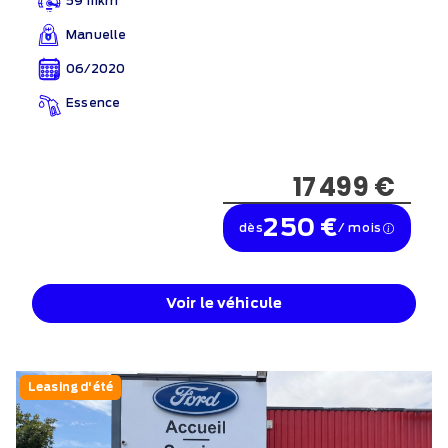
59 111km
Manuelle
06/2020
Essence
17 499 €
250 €
dès
/ mois
Voir le véhicule
Leasing d'été