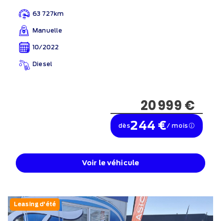
63 727km
Manuelle
10/2022
Diesel
20 999 €
244 €
dès
/ mois
Voir le véhicule
Leasing d'été