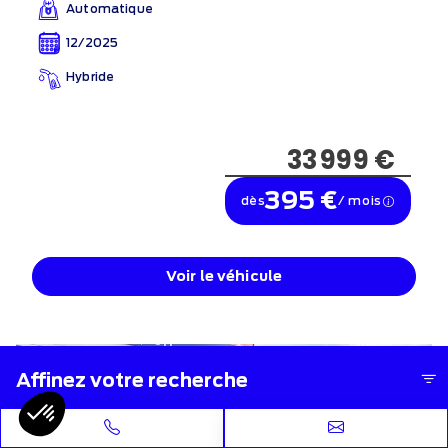
Automatique
12/2025
Hybride
33 999 €
395 €
dès
/ mois
Voir le véhicule
Leasing d'été
Affinez votre recherche