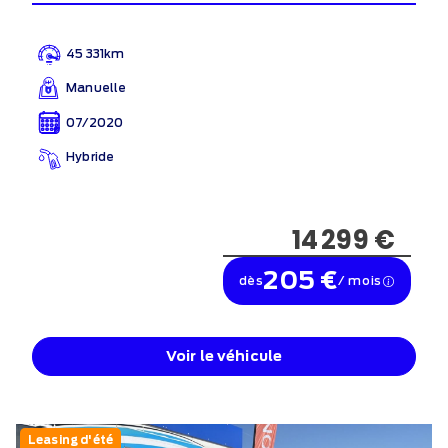
45 331km
Manuelle
07/2020
Hybride
14 299 €
205 €
dès
/ mois
Voir le véhicule
Leasing d'été