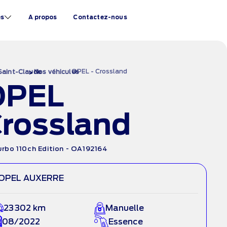
és
A propos
Contactez-nous
›
OPEL - Crossland
›
Saint-Claude
Nos véhicules
OPEL
rossland
Turbo 110ch Edition - OA192164
OPEL AUXERRE
23 302 km
Manuelle
08/2022
Essence