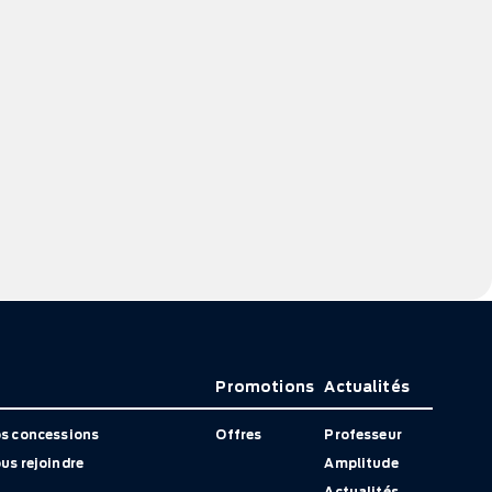
Promotions
Actualités
s concessions
Offres
Professeur
us rejoindre
Amplitude
Actualités