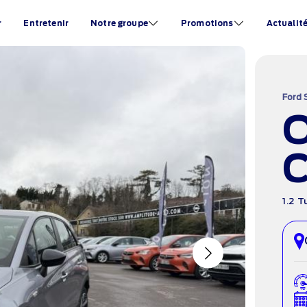
r
Entretenir
Notre groupe
Promotions
Actualit
Ford 
C
1.2 
Next