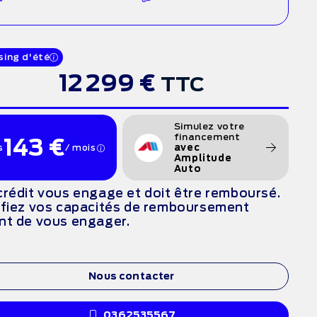
sing d'été
12 299 €
TTC
Simulez votre
financement
143 €
s
/ mois
avec
Amplitude
Auto
crédit vous engage et doit être remboursé.
ifiez vos capacités de remboursement
nt de vous engager.
Nous contacter
0362535567