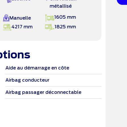
métallisé
1605 mm
Manuelle
4217 mm
1825 mm
ptions
Aide au démarrage en côte
Airbag
Airbag conducteur
Airbag
Airbag passager déconnectable
Alluma