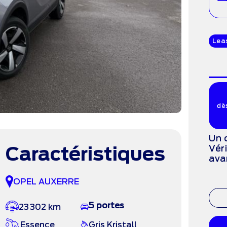
Lea
dè
Un 
Caractéristiques
Vér
ava
OPEL AUXERRE
5 portes
23 302 km
Essence
Gris Kristall