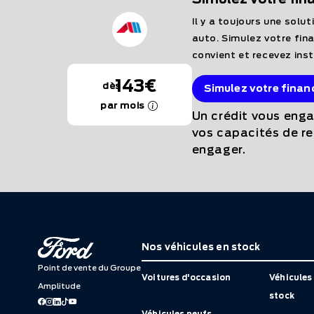
Il y a toujours une solu
auto. Simulez votre fin
convient et recevez ins
143€
dès
Simulez votre fina
par mois
Un crédit vous enga
vos capacités de 
engager.
Nos véhicules en stock
Point de vente du Groupe
Voitures d'occasion
Véhicules 
Amplitude
stock
Véhicules neufs