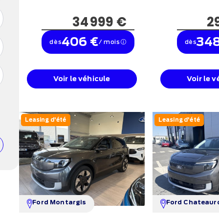
34 999 €
2
406 €
348
dès
/ mois
dès
Voir le véhicule
Voir le v
Leasing d'été
Leasing d'été
Ford Montargis
Ford Chateaur