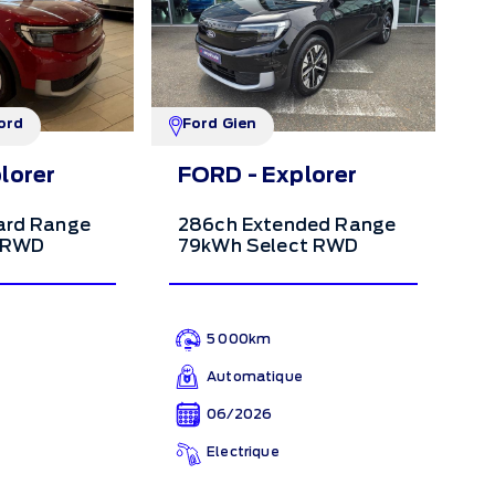
ord
Ford Gien
lorer
FORD - Explorer
ard Range
286ch Extended Range
 RWD
79kWh Select RWD
5 000km
e
Automatique
06/2026
Electrique