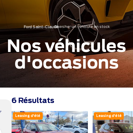
Chercher un véhicule en stock
›
Ford Saint-Claude
Nos véhicules
d'occasions
6 Résultats
Leasing d'été
Leasing d'été