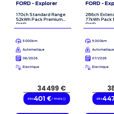
FORD - Explorer
FORD - Exp
170ch Standard Range
286ch Exten
52kWh Pack Premium
77kWh Pack 
RWD
RWD
5 000km
5 000km
Automatique
Automatiqu
06/2026
07/2026
Electrique
Electrique
34 499 €
3
401 €
447
dès
/ mois
dès