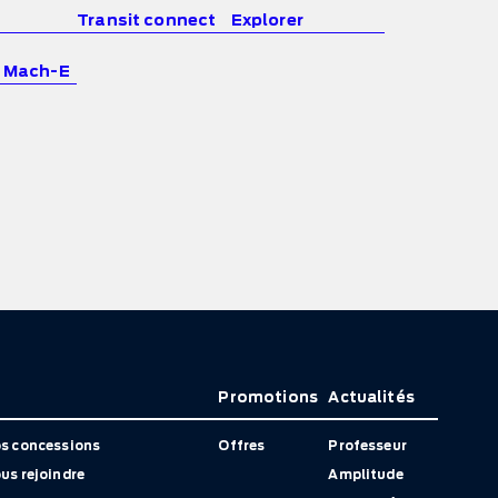
Transit connect
Explorer
 Mach-E
Promotions
Actualités
s concessions
Offres
Professeur
us rejoindre
Amplitude