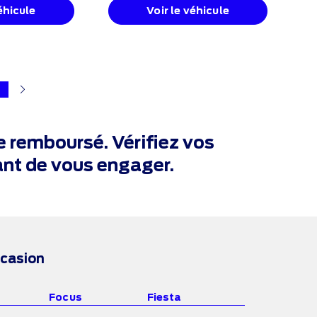
éhicule
Voir le véhicule
e remboursé. Vérifiez vos
nt de vous engager.
ccasion
Focus
Fiesta