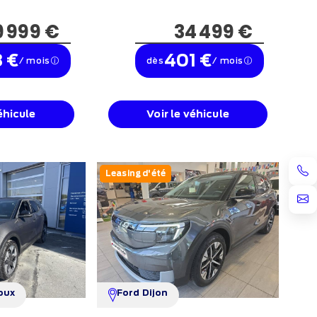
9 999 €
34 499 €
 €
401 €
/ mois
dès
/ mois
éhicule
Voir le véhicule
Leasing d'été
oux
Ford Dijon