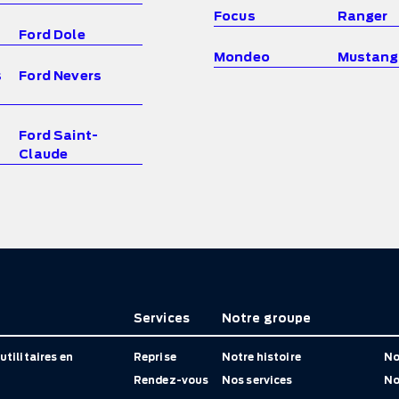
Focus
Ranger
Ford Dole
Mondeo
Mustang
s
Ford Nevers
Ford Saint-
Claude
Services
Notre groupe
utilitaires en
Reprise
Notre histoire
No
Rendez-vous
Nos services
No