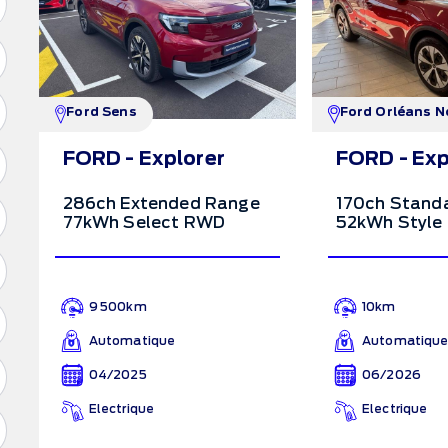
Ford Sens
Ford Orléans N
FORD - Explorer
FORD - Exp
286ch Extended Range
170ch Stand
77kWh Select RWD
52kWh Style
9 500km
10km
Automatique
Automatiqu
04/2025
06/2026
Electrique
Electrique