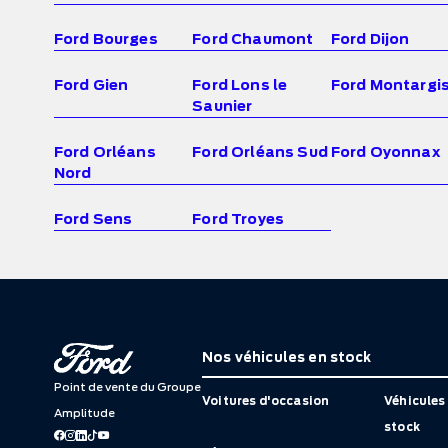
Ford Bourges
Ford Chaumont
Ford Dijon
Ford Gien
Ford Lons le
Ford Montargi
Saunier
Ford Orléans
Ford Orléans Sud
Ford Oyonnax
Nord
Ford Sens
Ford Troyes
Nos véhicules en stock
Point de vente du Groupe
Voitures d'occasion
Véhicules 
Amplitude
stock