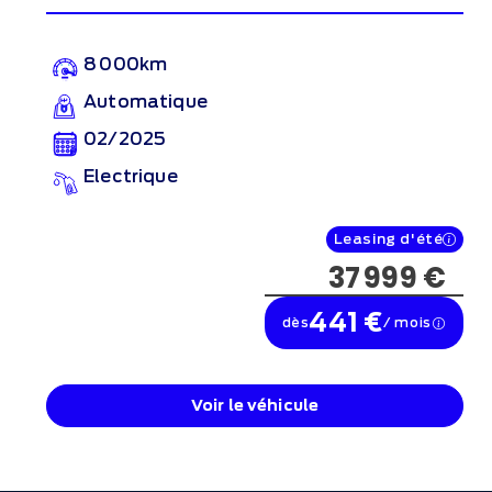
8 000km
Automatique
02/2025
Electrique
Leasing d'été
37 999 €
441 €
dès
/ mois
Voir le véhicule