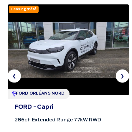
Leasing d'été
❮
❯
FORD ORLÉANS NORD
FORD - Capri
286ch Extended Range 77kW RWD