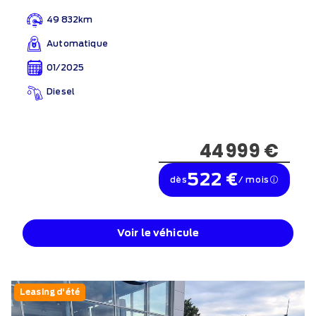
49 832km
Automatique
01/2025
Diesel
44 999 €
522 €
dès
/ mois
Voir le véhicule
Leasing d'été