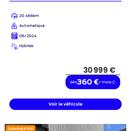
20 466km
Automatique
06/2024
Hybride
30 999 €
360 €
dès
/ mois
Voir le véhicule
Leasing d'été