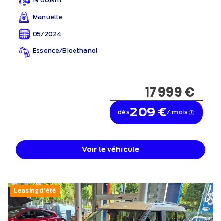
19 601km
Manuelle
05/2024
Essence/Bioethanol
17 999 €
209 €
dès
/ mois
Voir le véhicule
Leasing d'été