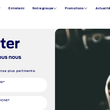
r
Entretenir
Notre groupe
Promotions
Actualit
ter
ous nous
se plus pertinente.
OM*
HONE*