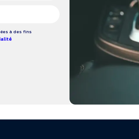
ées à des fins
alité