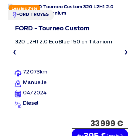
Leasing d'été
FORD TROYES
FORD - Tourneo Custom
320 L2H1 2.0 EcoBlue 150 ch Titanium
❮
❯
72 073km
Manuelle
04/2024
Diesel
33 999 €
395 €
dès
/ mois