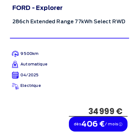
FORD - Explorer
286ch Extended Range 77kWh Select RWD
9 500km
Automatique
04/2025
Electrique
34 999 €
406 €
dès
/ mois