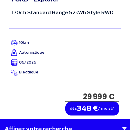
170ch Standard Range 52kWh Style RWD
10km
Automatique
06/2026
Electrique
29 999 €
348 €
dès
/ mois
Affinez votre recherche