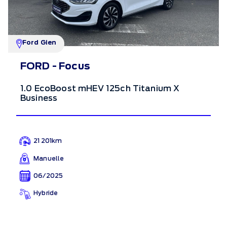
Ford Gien
FORD - Focus
1.0 EcoBoost mHEV 125ch Titanium X
Business
21 201km
Manuelle
06/2025
Hybride