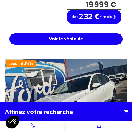
19 999 €
232 €
dès
/ mois
Voir le véhicule
Leasing d'été
Affinez votre recherche