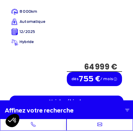
8 000km
Automatique
12/2025
Hybride
64 999 €
755 €
dès
/ mois
Voir le véhicule
Affinez votre recherche
Leasing d'été