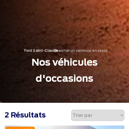
Chercher un véhicule en stock
›
Ford Saint-Claude
Nos véhicules
d'occasions
2 Résultats